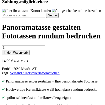
Zahlungsmöglichkeiten:
Suche
Suche
nach:
Panoramatasse gestalten –
Fototassen rundum bedrucken
Panoramatasse
gestalten
In den Warenkorb
-
Fototassen
14,90
€
inkl. MwSt.
rundum
bedrucken
Enthält 20% MwSt. AT
Menge
zzgl.
Versand / Herstellerinformationen
✔
Panoramatasse selber gestalten – Ihre personalisierte Fototasse
✔
Hochwertige Keramiktasse weiß hochglanz rundum bedruckt
✔
spülmaschinenfest und mikrowellengeeignet