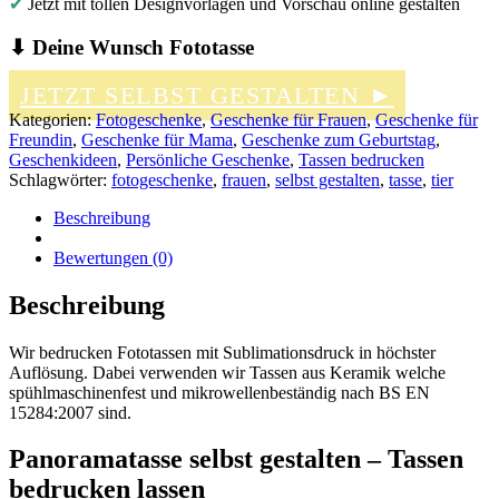
✔
Jetzt mit tollen Designvorlagen und Vorschau online gestalten
⬇ Deine Wunsch Fototasse
JETZT SELBST GESTALTEN ►
Kategorien:
Fotogeschenke
,
Geschenke für Frauen
,
Geschenke für
Freundin
,
Geschenke für Mama
,
Geschenke zum Geburtstag
,
Geschenkideen
,
Persönliche Geschenke
,
Tassen bedrucken
Schlagwörter:
fotogeschenke
,
frauen
,
selbst gestalten
,
tasse
,
tier
Beschreibung
Bewertungen (0)
Beschreibung
Wir bedrucken Fototassen mit Sublimationsdruck in höchster
Auflösung. Dabei verwenden wir Tassen aus Keramik welche
spühlmaschinenfest und mikrowellenbeständig nach BS EN
15284:2007 sind.
Panoramatasse selbst gestalten – Tassen
bedrucken lassen