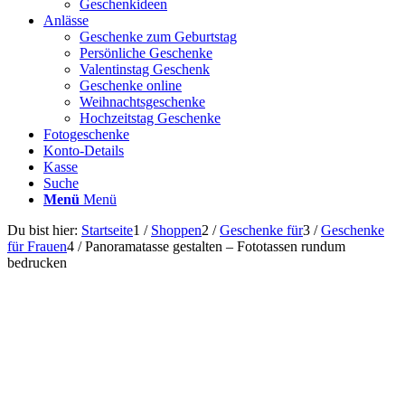
Geschenkideen
Anlässe
Geschenke zum Geburtstag
Persönliche Geschenke
Valentinstag Geschenk
Geschenke online
Weihnachtsgeschenke
Hochzeitstag Geschenke
Fotogeschenke
Konto-Details
Kasse
Suche
Menü
Menü
Du bist hier:
Startseite
1
/
Shoppen
2
/
Geschenke für
3
/
Geschenke
für Frauen
4
/
Panoramatasse gestalten – Fototassen rundum
bedrucken