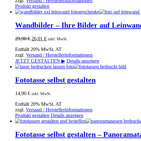
zzgl.
Versand / Herstellerinformationen
34,90 €
auf
Dieses
Produkt gestalten
der
Produkt
Produktseite
weist
gewählt
mehrere
Wandbilder – Ihre Bilder auf Leinwan
werden
Varianten
auf.
Ursprünglicher
Aktueller
29,90
€
26,01
€
inkl. MwSt.
Die
Preis
Preis
Optionen
Enthält 20% MwSt. AT
war:
ist:
können
zzgl.
Versand / Herstellerinformationen
29,90 €
26,01 €.
auf
JETZT GESTALTEN ▶
Details anzeigen
der
Produktseite
gewählt
Fototasse selbst gestalten
werden
14,90
€
inkl. MwSt.
Enthält 20% MwSt. AT
zzgl.
Versand / Herstellerinformationen
Produkt gestalten
Details anzeigen
Fototasse selbst gestalten – Panoramat