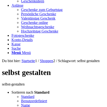
Geschenkideen
Anlässe
Geschenke zum Geburtstag
Persönliche Geschenke
Valentinstag Geschenk
Geschenke online
Weihnachtsgeschenke
Hochzeitstag Geschenke
Fotogeschenke
Konto-Details
Kasse
Suche
Menü
Menü
Du bist hier:
Startseite
1
/
Shoppen
2
/
Schlagwort: selbst gestalten
selbst gestalten
selbst-gestalten
Sortieren nach
Standard
Standard
Benutzerdefiniert
Name