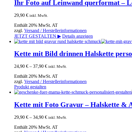
Ihr Foto auf Leinwand querformat – L
29,90
€
inkl. MwSt.
Enthält 20% MwSt. AT
zzgl.
Versand / Herstellerinformationen
JETZT GESTALTEN ▶
Details anzeigen
Kette mit Bild drinnen Halskette perso
Preisspanne:
24,90
€
–
37,90
€
inkl. MwSt.
24,90 €
Enthält 20% MwSt. AT
bis
zzgl.
Versand / Herstellerinformationen
37,90 €
Dieses
Produkt gestalten
Produkt
weist
mehrere
Kette mit Foto Gravur – Halskette & A
Varianten
auf.
Preisspanne:
29,90
€
–
34,90
€
inkl. MwSt.
Die
29,90 €
Optionen
Enthält 20% MwSt. AT
bis
können