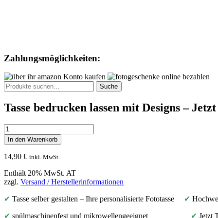
Zahlungsmöglichkeiten:
Suche
Suche
nach:
Tasse bedrucken lassen mit Designs – Jetzt 
Tasse
bedrucken
In den Warenkorb
lassen
mit
14,90
€
inkl. MwSt.
Designs
-
Enthält 20% MwSt. AT
Jetzt
zzgl.
Versand / Herstellerinformationen
Fototasse
gestalten
✔
Tasse selber gestalten – Ihre personalisierte Fototasse
✔
Hochwert
mit
Bild
✔
spülmaschinenfest und mikrowellengeeignet
✔
Jetzt 