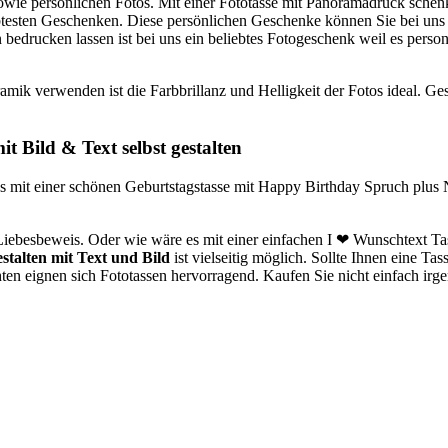
owie persönlichen Fotos. Mit einer Fototasse mit Panoramadruck sche
esten Geschenken. Diese persönlichen Geschenke können Sie bei uns sc
n bedrucken lassen ist bei uns ein beliebtes Fotogeschenk weil es person
mik verwenden ist die Farbbrillanz und Helligkeit der Fotos ideal. Ges
t Bild & Text selbst gestalten
s mit einer schönen Geburtstagstasse mit Happy Birthday Spruch plus
 Liebesbeweis. Oder wie wäre es mit einer einfachen I ❤ Wunschtext Ta
estalten mit Text und Bild
ist vielseitig möglich. Sollte Ihnen eine T
hten eignen sich Fototassen hervorragend. Kaufen Sie nicht einfach i