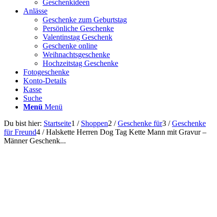
Geschenkideen
Anlässe
Geschenke zum Geburtstag
Persönliche Geschenke
Valentinstag Geschenk
Geschenke online
Weihnachtsgeschenke
Hochzeitstag Geschenke
Fotogeschenke
Konto-Details
Kasse
Suche
Menü
Menü
Du bist hier:
Startseite
1
/
Shoppen
2
/
Geschenke für
3
/
Geschenke
für Freund
4
/
Halskette Herren Dog Tag Kette Mann mit Gravur –
Männer Geschenk...