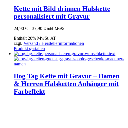
mehrere
Varianten
Kette mit Bild drinnen Halskette
auf.
personalisiert mit Gravur
Die
Optionen
können
Preisspanne:
24,90
€
–
37,90
€
inkl. MwSt.
auf
24,90 €
der
Enthält 20% MwSt. AT
bis
Produktseite
zzgl.
Versand / Herstellerinformationen
37,90 €
gewählt
Dieses
Produkt gestalten
werden
Produkt
weist
mehrere
Varianten
auf.
Dog Tag Kette mit Gravur – Damen
Die
& Herren Halsketten Anhänger mit
Optionen
können
Farbeffekt
auf
der
Preisspanne:
24,90
€
–
37,90
€
inkl. MwSt.
Produktseite
24,90 €
gewählt
Enthält 20% MwSt. AT
bis
werden
zzgl.
Versand / Herstellerinformationen
37,90 €
Dieses
Produkt gestalten