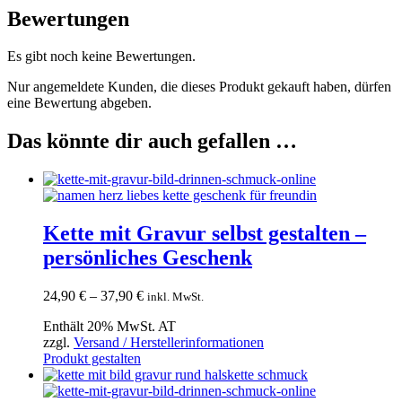
Bewertungen
Es gibt noch keine Bewertungen.
Nur angemeldete Kunden, die dieses Produkt gekauft haben, dürfen
eine Bewertung abgeben.
Das könnte dir auch gefallen …
Kette mit Gravur selbst gestalten –
persönliches Geschenk
Preisspanne:
24,90
€
–
37,90
€
inkl. MwSt.
24,90 €
Enthält 20% MwSt. AT
bis
zzgl.
Versand / Herstellerinformationen
37,90 €
Dieses
Produkt gestalten
Produkt
weist