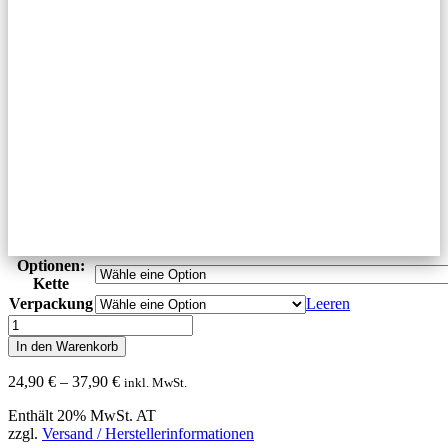
Optionen:
Kette
Verpackung
Leeren
Halskette
Herren
In den Warenkorb
Dog
Tag
Preisspanne:
24,90
€
–
37,90
€
inkl. MwSt.
Kette
24,90 €
Mann
Enthält 20% MwSt. AT
bis
mit
zzgl.
Versand / Herstellerinformationen
37,90 €