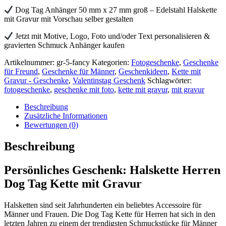
Gravur
-
Dog Tag Anhänger 50 mm x 27 mm groß – Edelstahl Halskette
Männer
mit Gravur mit Vorschau selber gestalten
Geschenk
Jetzt mit Motive, Logo, Foto und/oder Text personalisieren &
Menge
gravierten Schmuck Anhänger kaufen
Artikelnummer:
gr-5-fancy
Kategorien:
Fotogeschenke
,
Geschenke
für Freund
,
Geschenke für Männer
,
Geschenkideen
,
Kette mit
Gravur - Geschenke
,
Valentinstag Geschenk
Schlagwörter:
fotogeschenke
,
geschenke mit foto
,
kette mit gravur
,
mit gravur
Beschreibung
Zusätzliche Informationen
Bewertungen (0)
Beschreibung
Persönliches Geschenk: Halskette Herren
Dog Tag Kette mit Gravur
Halsketten sind seit Jahrhunderten ein beliebtes Accessoire für
Männer und Frauen. Die Dog Tag Kette für Herren hat sich in den
letzten Jahren zu einem der trendigsten Schmuckstücke für Männer