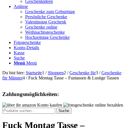
Geschenkideen
Anlässe
Geschenke zum Geburtstag
Persönliche Geschenke
Valentinstag Geschenk
Geschenke online
Weihnachtsgeschenke
Hochzeitstag Geschenke
Fotogeschenke
Konto-Details
Kasse
Suche
Menü
Menü
Du bist hier:
Startseite
1
/
Shoppen
2
/
Geschenke für
3
/
Geschenke
für Männer
4
/
Fuck Montag Tasse – Funtassen & Lustige Tassen
Zahlungsmöglichkeiten:
Suche
Suche
nach:
Fuck Montag Tasse –