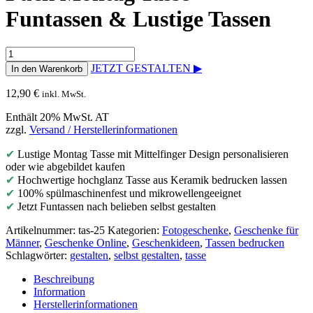
Funtassen & Lustige Tassen
Fuck
Montag
JETZT GESTALTEN ▶
In den Warenkorb
Tasse
-
12,90
€
inkl. MwSt.
Funtassen
&
Enthält 20% MwSt. AT
Lustige
zzgl.
Versand / Herstellerinformationen
Tassen
Menge
✔
Lustige Montag Tasse mit Mittelfinger Design personalisieren
oder wie abgebildet kaufen
✔
Hochwertige hochglanz Tasse aus Keramik bedrucken lassen
✔
100% spülmaschinenfest und mikrowellengeeignet
✔
Jetzt Funtassen nach belieben selbst gestalten
Artikelnummer:
tas-25
Kategorien:
Fotogeschenke
,
Geschenke für
Männer
,
Geschenke Online
,
Geschenkideen
,
Tassen bedrucken
Schlagwörter:
gestalten
,
selbst gestalten
,
tasse
Beschreibung
Information
Herstellerinformationen