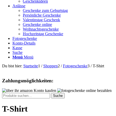
Geschenkideen
Anlässe
Geschenke zum Geburtstag
Persönliche Geschenke
Valentinstag Geschenk
Geschenke online
Weihnachtsgeschenke
Hochzeitstag Geschenke
Fotogeschenke
Konto-Details
Kasse
Suche
Menü
Menü
Du bist hier:
Startseite
1
/
Shoppen
2
/
Fotogeschenke
3
/
T-Shirt
Zahlungsmöglichkeiten:
Suche
Suche
nach:
T-Shirt