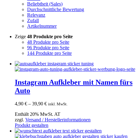
Beliebtheit (Sales)
Durchschnittliche Bewertung
Relevanz
Zufall
Artikelnummer
Zeige
48 Produkte pro Seite
48 Produkte pro Seite
96 Produkte pro Seite
144 Produkte pro Seite
Instagram Aufkleber mit Namen fürs
Auto
Preisspanne:
4,90
€
–
39,90
€
inkl. MwSt.
4,90 €
Enthält 20% MwSt. AT
bis
zzgl.
Versand / Herstellerinformationen
39,90 €
Dieses
Produkt gestalten
Produkt
weist