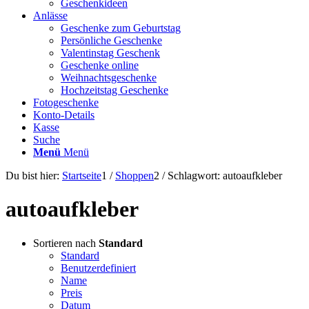
Geschenkideen
Anlässe
Geschenke zum Geburtstag
Persönliche Geschenke
Valentinstag Geschenk
Geschenke online
Weihnachtsgeschenke
Hochzeitstag Geschenke
Fotogeschenke
Konto-Details
Kasse
Suche
Menü
Menü
Du bist hier:
Startseite
1
/
Shoppen
2
/
Schlagwort: autoaufkleber
autoaufkleber
Sortieren nach
Standard
Standard
Benutzerdefiniert
Name
Preis
Datum