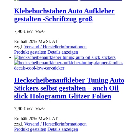
mehrere
Varianten
Klebebuchstaben Auto Aufkleber
auf.
gestalten -Schriftzug groß
Die
Optionen
können
7,90
€
inkl. MwSt.
auf
der
Enthält 20% MwSt. AT
Produktseite
zzgl.
Versand / Herstellerinformationen
gewählt
Produkt gestalten
Details anzeigen
werden
Heckscheibenaufkleber Tuning Auto
Stickers selbst gestalten – auch Oil
slick Hologramm Glitzer Folien
7,90
€
inkl. MwSt.
Enthält 20% MwSt. AT
zzgl.
Versand / Herstellerinformationen
Produkt gestalten
Details anzeigen