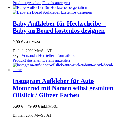
Produkt gestalten
Details anzeigen
Baby Aufkleber für Heckscheibe –
Baby an Board kostenlos designen
9,90
€
inkl. MwSt.
Enthält 20% MwSt. AT
zzgl.
Versand / Herstellerinformationen
Produkt gestalten
Details anzeigen
Instagram Aufkleber für Auto
Motorrad mit Namen selbst gestalten
Oilslick / Glitzer Farben
Preisspanne:
6,90
€
–
49,90
€
inkl. MwSt.
6,90 €
Enthält 20% MwSt. AT
bis