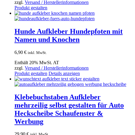
zzgl.
Versand / Herstellerinformationen
49,90 €
Dieses
Produkt gestalten
Produkt
weist
mehrere
Varianten
Hunde Aufkleber Hundepfoten mit
auf.
Namen und Knochen
Die
Optionen
können
6,90
€
inkl. MwSt.
auf
der
Enthält 20% MwSt. AT
Produktseite
zzgl.
Versand / Herstellerinformationen
gewählt
Produkt gestalten
Details anzeigen
werden
Klebebuchstaben Aufkleber
mehrzeilig selbst gestalten für Auto
Heckscheibe Schaufenster &
Werbung
29,90
€
inkl. MwSt.