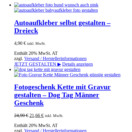
Autoaufkleber selbst gestalten –
Dreieck
4,90
€
inkl. MwSt.
Enthält 20% MwSt. AT
zzgl.
Versand / Herstellerinformationen
JETZT GESTALTEN ▶
Details anzeigen
Fotogeschenk Kette mit Gravur
gestalten – Dog Tag Männer
Geschenk
Ursprünglicher
Aktueller
24,90
€
21,66
€
inkl. MwSt.
Preis
Preis
Enthält 20% MwSt. AT
war:
ist:
zzgl.
Versand / Herstellerinformationen
24,90 €
21,66 €.