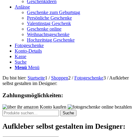
Geschenkideen
Anlässe
Geschenke zum Geburtstag
Persönliche Geschenke
Valentinstag Geschenk
Geschenke online
Weihnachtsgeschenke
Hochzeitstag Geschenke
Fotogeschenke
Konto-Details
Kasse
Suche
Menü
Menü
Du bist hier:
Startseite
1
/
Shoppen
2
/
Fotogeschenke
3
/
Aufkleber
selbst gestalten im Designer:
Zahlungsmöglichkeiten:
Suche
Suche
nach:
Aufkleber selbst gestalten im Designer: