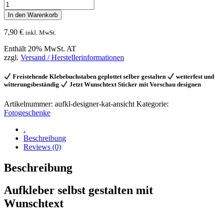
Aufkleber
selbst
In den Warenkorb
gestalten
im
7,90
€
inkl. MwSt.
Designer:
Menge
Enthält 20% MwSt. AT
zzgl.
Versand / Herstellerinformationen
Freistehende Klebebuchstaben geplottet selber gestalten
wetterfest und
witterungsbeständig
Jetzt Wunschtext Sticker mit Vorschau designen
Artikelnummer:
aufkl-designer-kat-ansicht
Kategorie:
Fotogeschenke
.
Beschreibung
Reviews (0)
Beschreibung
Aufkleber selbst gestalten mit
Wunschtext