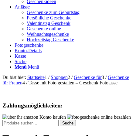
Geschenkideen
Anlässe
Geschenke zum Geburtstag
Persönliche Geschenke
Valentinstag Geschenk
Geschenke online
Weihnachtsgeschenke
Hochzeitstag Geschenke
Fotogeschenke
Konto-Details
Kasse
Suche
Menü
Menü
Du bist hier:
Startseite
1
/
Shoppen
2
/
Geschenke für
3
/
Geschenke
für Frauen
4
/
Tasse mit Foto gestalten – Geschenk Fototasse
Zahlungsmöglichkeiten:
Suche
Suche
nach: