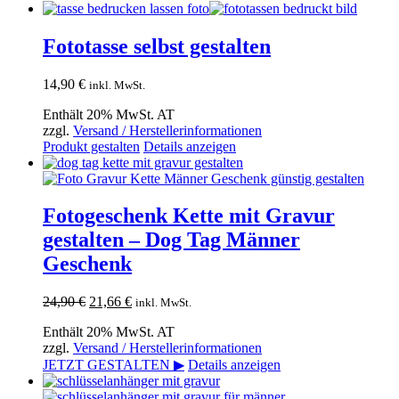
Fototasse selbst gestalten
14,90
€
inkl. MwSt.
Enthält 20% MwSt. AT
zzgl.
Versand / Herstellerinformationen
Produkt gestalten
Details anzeigen
Fotogeschenk Kette mit Gravur
gestalten – Dog Tag Männer
Geschenk
Ursprünglicher
Aktueller
24,90
€
21,66
€
inkl. MwSt.
Preis
Preis
Enthält 20% MwSt. AT
war:
ist:
zzgl.
Versand / Herstellerinformationen
24,90 €
21,66 €.
JETZT GESTALTEN ▶
Details anzeigen