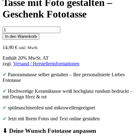
Tasse mit Foto gestalten –
Geschenk Fototasse
Tasse
mit
In den Warenkorb
Foto
gestalten
14,90
€
inkl. MwSt.
-
Geschenk
Enthält 20% MwSt. AT
Fototasse
zzgl.
Versand / Herstellerinformationen
Menge
✔
Panoramatasse selber gestalten – Ihre personalisierte Liebes
Fototasse
✔
Hochwertige Keramiktasse weiß hochglanz rundum bedruckt –
mit Design Herz & rot
✔
spülmaschinenfest und mikrowellengeeignet
✔
Jetzt mit Ihrem Fotos und Text online gestalten
⬇ Deine Wunsch Fototasse anpassen