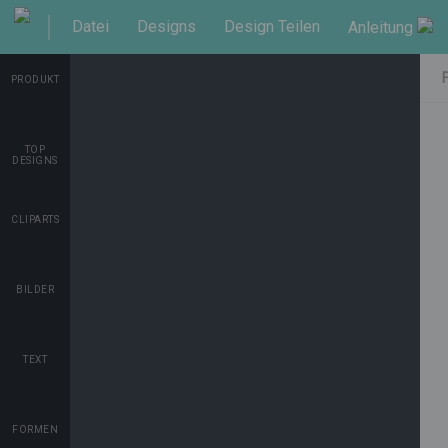
Datei
Designs
Design Teilen
Anleitung
Shop
PRODUKT
TOP
DESIGNS
CLIPARTS
BILDER
TEXT
FORMEN