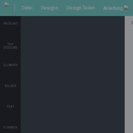
Datei
Designs
Design Teilen
Anleitung
Shop
PRODUKT
TOP
DESIGNS
CLIPARTS
BILDER
TEXT
FORMEN