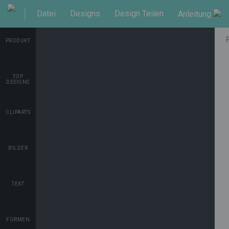
Datei
Designs
Design Teilen
Anleitung
Shop
PRODUKT
TOP
DESIGNS
CLIPARTS
BILDER
TEXT
FORMEN