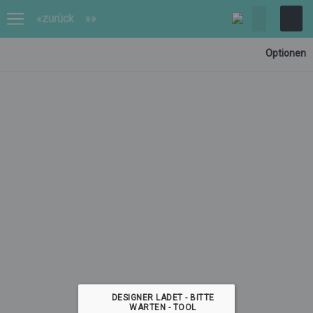
«zurück
»»
Optionen